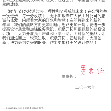
然的成绩。
激情与汗水铸造过去，理性和坚强成就未来！在公司的每
一次进步、每一分收获中，无不汇聚着广大员工对公司的忠
诚与热爱，闪耀着大家的汗水和智慧！在即将到来的新的一
年里，我们的战略方向更加明确，思路更加开阔，要进一步
提高设计质量和加强服务意识，积极开拓和跟踪新的勘察设
计项目，大力开展员工培训和互学互助。面对新的挑战，让
我们迎难而上，锐意进取，积极开拓，团结协作，大胆创
新，努力做到更好的服务、作出更加精美的设计作品！
董事长：
二〇一六年
上一篇:2005年至2015年公司旅游及重大活动照片汇总